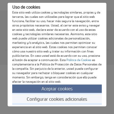
Uso de cookies
Este sitio web utiliza cookies y tecnologías similares, propias y de
Política de
terceros, las cuales son utilizadas para lograr que el sitio web
Términos y condiciones
funcione, facilitar su uso, hacer más segura la navegación, entre
Cookies
otros propósitos necesarios. Usted, al cerrar este aviso y navegar
Libro de
Formas de pago
en este sitio web, declara estar de acuerdo con el uso de estas
reclamaciones
cookies y tecnologías similares necesarias. Asimismo, este sitio
web puede utilizar cookies adicionales de personalización,
Comprobantes electrónicos
marketing y/o analytics, las cuales nos permiten optimizar su
experiencia en el sitio web. Estas cookies nos permiten conocer
cómo usa nuestro sitio web y tratar su información con fines
GRUPOFE HOLDING SOCIEDAD COMERCIAL DE RESPONSABILIDAD
publicitarios. En caso usted esté de acuerdo con su uso, presione
LIMITADA - RUC: 20101976867
el botón de aceptar a continuación. Esta
Política de Cookies
es
TODOS LOS DERECHOS RESERVADOS 2020
complementaria a la Política de Protección de Datos Personales de
la compañía. Sin perjuicio de lo anterior, usted puede configurar
su navegador para rechazar o bloquear cookies en cualquier
momento. Sin embargo, tenga en consideración que ello puede
afectar la navegación en el sitio web.
Aceptar cookies
Configurar cookies adicionales